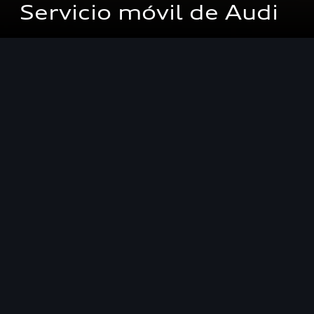
Servicio móvil de Audi
Concesionarios
Servicio Post Venta > Servicio Móvil
Servicio móvil de Audi
Un accidente o una avería son siempre eventos
inesperados. Para que esta experiencia no se
convierta en un problema, hemos creado para
usted un servicio de emergencia listo para
asistirle.
Audi assist está capacitado para trabajar en un
rango de al menos 50 kilómetros desde el centro
de servicio. Ofrece asistencia gratuita, además de
servicios cobrables por distancia, brindando