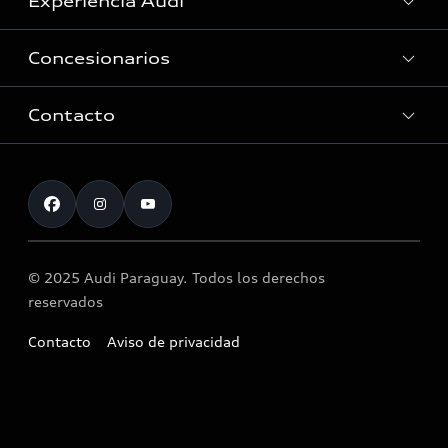
Experiencia Audi
Modelos
Concesionarios
Historia
Innovación Audi
Contacto
Servicio Post Venta
Tecnologia quattro®
Accesorios originales Audi®
Atención al cliente
Audi Motorsport
Llamado a revisión airbag Takata
Noticias
© 2025 Audi Paraguay. Todos los derechos
reservados
Contacto
Aviso de privacidad