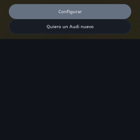
Configurar
Quiero un Audi nuevo
Potencia máxima
270
kW
(367 CV)
Aceleración
4,5
segundos