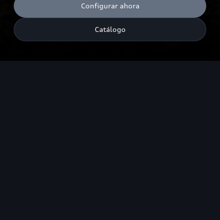
Configurar ahora
Catálogo
Emisiones de CO₂ combinadas¹: 188-182 g/km (WLTP); Consumo
de combustible combinado¹: 8,3-8,0 l/100 km (WLTP). Solo están
disponibles para el vehículo los valores de consumo y emisiones
según WLTP y no según NEDC.
Potencia
228
kW¹
Aceleración (0-100 km/h)