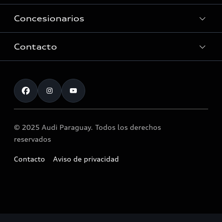
Concesionarios
Historia
Innovación Audi
Contacto
Servicio Post Venta
Tecnologia quattro®
Accesorios originales Audi®
Atención al cliente
Audi Motorsport
Llamado a revisión airbag Takata
Noticias
© 2025 Audi Paraguay. Todos los derechos
reservados
Contacto
Aviso de privacidad