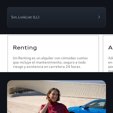
$m.LinkList (LL)