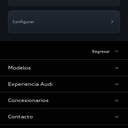
Configurar
Regresar
Modelos
Experiencia Audi
Modelos
Concesionarios
Historia
Innovación Audi
Contacto
Servicio Post Venta
Tecnologia quattro®