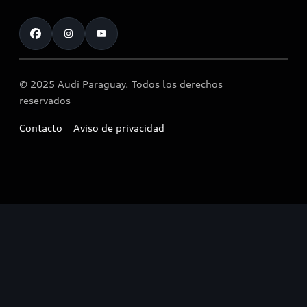
Accesorios originales Audi®
Atención al cliente
Audi Motorsport
Llamado a revisión airbag Takata
Noticias
© 2025 Audi Paraguay. Todos los derechos
reservados
Contacto
Aviso de privacidad