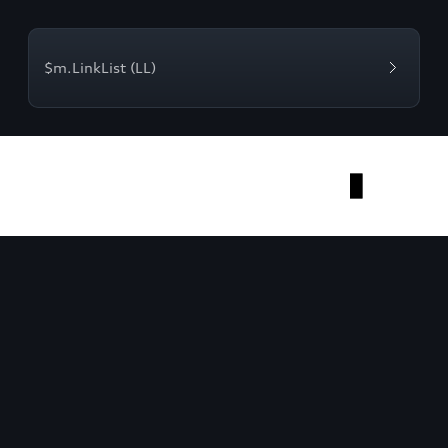
$m.LinkList (LL)